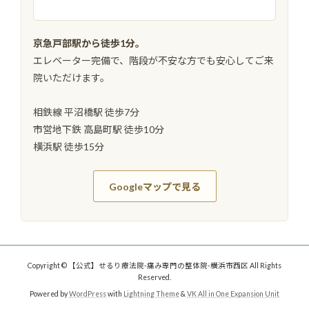
京急戸部駅から徒歩1分。
エレベーター完備で、階段が不安な方でも安心してご来
院いただけます。
相鉄線 平沼橋駅 徒歩7分
市営地下鉄 高島町駅 徒歩10分
横浜駅 徒歩15分
Googleマップで見る
Copyright © 【公式】せるり療法院-痛み専門の整体院-横浜市西区 All Rights
Reserved.
Powered by
WordPress
with
Lightning Theme
&
VK All in One Expansion Unit