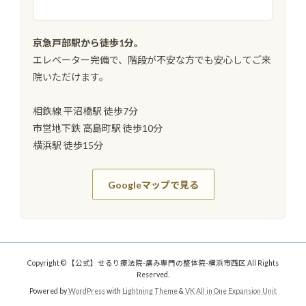
京急戸部駅から徒歩1分。
エレベーター完備で、階段が不安な方でも安心してご来
院いただけます。
相鉄線 平沼橋駅 徒歩7分
市営地下鉄 高島町駅 徒歩10分
横浜駅 徒歩15分
Googleマップで見る
Copyright © 【公式】せるり療法院-痛み専門の整体院-横浜市西区 All Rights
Reserved.
Powered by
WordPress
with
Lightning Theme
&
VK All in One Expansion Unit