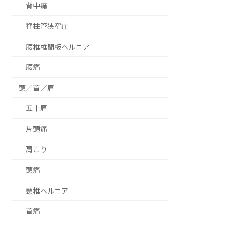
背中痛
脊柱管狭窄症
腰椎椎間板ヘルニア
腰痛
頭／首／肩
五十肩
片頭痛
肩こり
頭痛
頸椎ヘルニア
首痛