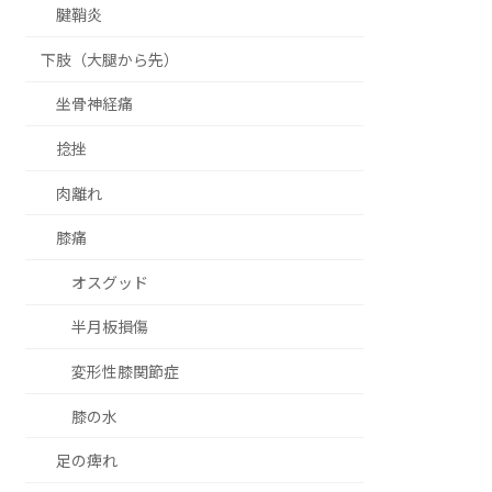
腱鞘炎
下肢（大腿から先）
坐骨神経痛
捻挫
肉離れ
膝痛
オスグッド
半月板損傷
変形性膝関節症
膝の水
足の痺れ