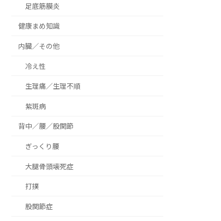
足底筋膜炎
健康まめ知識
内臓／その他
冷え性
生理痛／生理不順
紫斑病
背中／腰／股関節
ぎっくり腰
大腿骨頭壊死症
打撲
股関節症