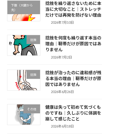
捻挫を繰り返さないために本
下肢（大腿から
当に大切なこと｜ストレッチ
先）
だけでは再発を防げない理由
2026年7月10日
捻挫を何度も繰り返す本当の
捻挫
理由｜靭帯だけが原因ではあ
りません
2026年7月2日
捻挫が治ったのに違和感が残
捻挫
る本当の理由｜靭帯だけが原
因ではありません
2026年6月26日
健康は失って初めて気づくも
その他
のですね｜久しぶりに体調を
崩して感じたこと
2026年6月18日