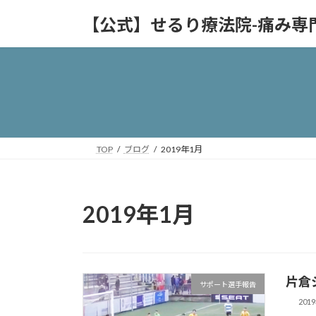
コ
ナ
【公式】せるり療法院-痛み専
ン
ビ
テ
ゲ
ン
ー
ツ
シ
へ
ョ
ス
ン
キ
に
ッ
移
TOP
ブログ
2019年1月
プ
動
2019年1月
片倉
サポート選手報告
201