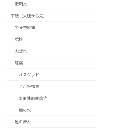
腱鞘炎
下肢（大腿から先）
坐骨神経痛
捻挫
肉離れ
膝痛
オスグッド
半月板損傷
変形性膝関節症
膝の水
足の痺れ