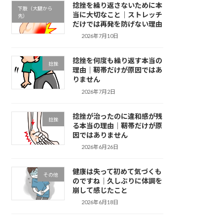
捻挫を繰り返さないために本
下肢（大腿から
当に大切なこと｜ストレッチ
先）
だけでは再発を防げない理由
2026年7月10日
捻挫を何度も繰り返す本当の
捻挫
理由｜靭帯だけが原因ではあ
りません
2026年7月2日
捻挫が治ったのに違和感が残
捻挫
る本当の理由｜靭帯だけが原
因ではありません
2026年6月26日
健康は失って初めて気づくも
その他
のですね｜久しぶりに体調を
崩して感じたこと
2026年6月18日