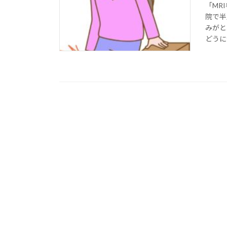
「MR
院で半
みがと
どうに