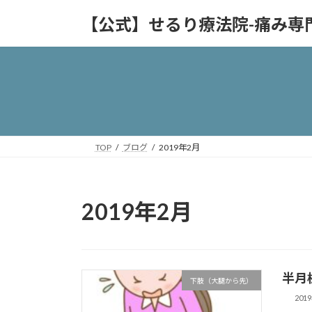
コ
ナ
【公式】せるり療法院-痛み専
ン
ビ
テ
ゲ
ン
ー
ツ
シ
へ
ョ
ス
ン
キ
に
ッ
移
TOP
ブログ
2019年2月
プ
動
2019年2月
半月
下肢（大腿から先）
201