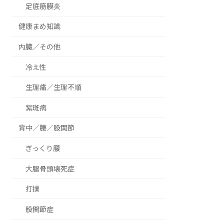
足底筋膜炎
健康まめ知識
内臓／その他
冷え性
生理痛／生理不順
紫斑病
背中／腰／股関節
ぎっくり腰
大腿骨頭壊死症
打撲
股関節症