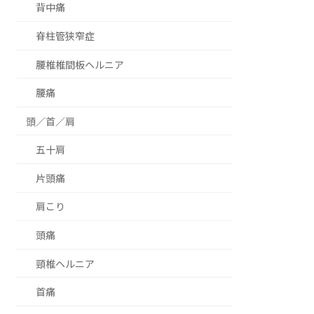
背中痛
脊柱管狭窄症
腰椎椎間板ヘルニア
腰痛
頭／首／肩
五十肩
片頭痛
肩こり
頭痛
頸椎ヘルニア
首痛