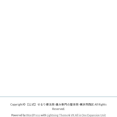
Copyright © 【公式】せるり療法院-痛み専門の整体院-横浜市西区 All Rights
Reserved.
Powered by
WordPress
with
Lightning Theme
&
VK All in One Expansion Unit