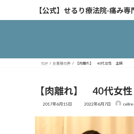
コ
ナ
【公式】せるり療法院-痛み専
ン
ビ
テ
ゲ
ン
ー
ツ
シ
へ
ョ
ス
ン
キ
に
ッ
移
TOP
お客様の声
【肉離れ】 40代女性 主婦
プ
動
【肉離れ】 40代女
最
2017年6月15日
2022年6月7日
cellr
終
更
新
日
時