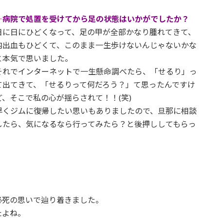
―病院で処置を受けてから足の状態はいかがでしたか？
日に日にひどくなって、足の甲が全部かなり腫れてきて、
内出血もひどくて、このまま一生歩けないんじゃないかな
と本気で思いました。
それでインターネットで一生懸命調べたら、「せるり」っ
て出てきて、「せるりって何だろう？」て思ったんですけ
ど、そこで私の心が揺らされて！！(笑)
早くジムに復帰したい思いもありましたので、旦那に相談
したら、気になるなら行ってみたら？と後押ししてもらっ
必死の思いで辿り着きました。
たよね。