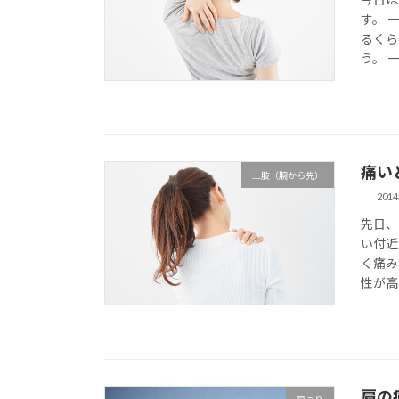
す。 
るくら
う。 
痛い
上肢（腕から先）
201
先日、
い付近
く痛み
性が高
肩の