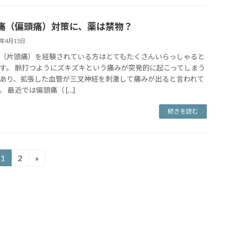
痛（偏頭痛）対策に、薬は禁物？
4年4月15日
（片頭痛）を経験されている方はとてもたくさんいらっしゃると
す。 脈打つようにズキズキという痛みが突発的に起こってしまう
あり、拡張した血管が三叉神経を刺激して痛みが出ると言われて
。 最近では偏頭痛（ […]
続きを読む
1
2
»
固
固
定
定
ペ
ペ
ー
ー
ジ
ジ