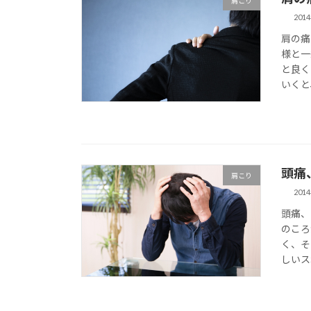
肩こり
201
肩の痛
様と一
と良く
いくと
頭痛
肩こり
201
頭痛、
のころ
く、そ
しいス