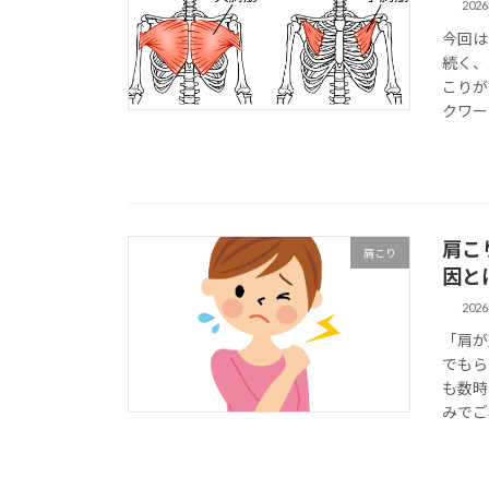
202
今回は
続く、
こりが
クワー
肩こ
肩こり
因と
202
「肩が
でもら
も数時
みでご