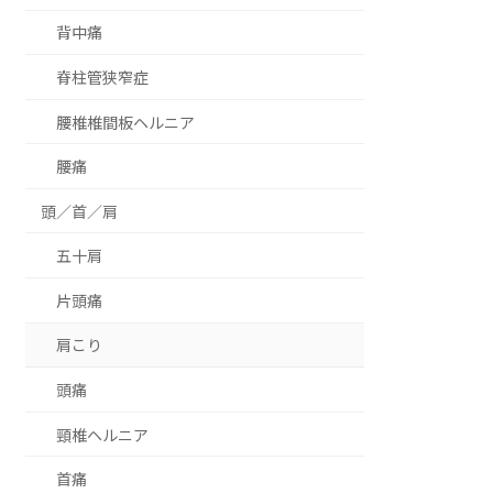
背中痛
脊柱管狭窄症
腰椎椎間板ヘルニア
腰痛
頭／首／肩
五十肩
片頭痛
肩こり
頭痛
頸椎ヘルニア
首痛