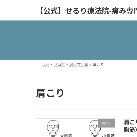
コ
ナ
【公式】せるり療法院-痛み専
ン
ビ
テ
ゲ
ン
ー
ツ
シ
へ
ョ
ス
ン
キ
に
ッ
移
TOP
ブログ
頭／首／肩
肩こり
プ
動
肩こり
肩こ
肩こり
胸筋