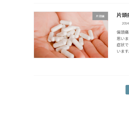
片頭
片頭痛
201
偏頭痛
思いま
症状で
います
投
稿
の
ペ