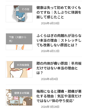
健康は失って初めて気づくも
その他
のですね｜久しぶりに体調を
崩して感じたこと
2026年6月18日
ふくらはぎの肉離れが治らな
下肢（大腿から
い本当の理由｜ストレッチし
先）
ても改善しない原因とは？
2026年6月12日
膝の内側が痛い原因｜半月板
半月板損傷
だけではない本当の理由と
は？
2026年6月4日
梅雨になると腰痛・膝痛が悪
健康まめ知識
化する理由｜気圧や湿度だけ
ではない“体の守り反応”
2026年5月28日