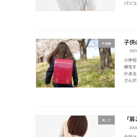
パソコ
子供
片頭痛
201
小学校
帰宅す
かある
さんが 
「肩
肩こり
201
今日は