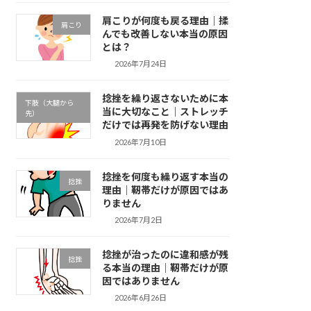
肩こりが何度も戻る理由｜揉
肩こり
んでも改善しない本当の原因
とは？
2026年7月24日
捻挫を繰り返さないために本
下肢（大腿から
当に大切なこと｜ストレッチ
先）
だけでは再発を防げない理由
2026年7月10日
捻挫を何度も繰り返す本当の
捻挫
理由｜靭帯だけが原因ではあ
りません
2026年7月2日
捻挫が治ったのに違和感が残
捻挫
る本当の理由｜靭帯だけが原
因ではありません
2026年6月26日