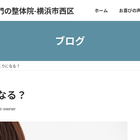
門の整体院-横浜市西区
ホーム
お喜びの
ブログ
こりになる？
なる？
re-owner