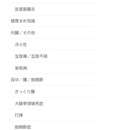
足底筋膜炎
健康まめ知識
内臓／その他
冷え性
生理痛／生理不順
紫斑病
背中／腰／股関節
ぎっくり腰
大腿骨頭壊死症
打撲
股関節症