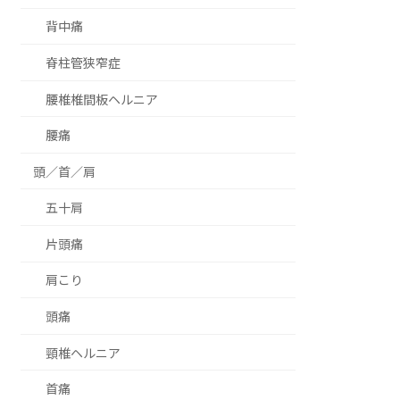
背中痛
脊柱管狭窄症
腰椎椎間板ヘルニア
腰痛
頭／首／肩
五十肩
片頭痛
肩こり
頭痛
頸椎ヘルニア
首痛