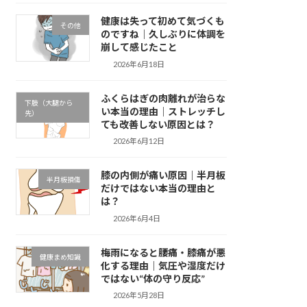
健康は失って初めて気づくも
その他
のですね｜久しぶりに体調を
崩して感じたこと
2026年6月18日
ふくらはぎの肉離れが治らな
下肢（大腿から
い本当の理由｜ストレッチし
先）
ても改善しない原因とは？
2026年6月12日
膝の内側が痛い原因｜半月板
半月板損傷
だけではない本当の理由と
は？
2026年6月4日
梅雨になると腰痛・膝痛が悪
健康まめ知識
化する理由｜気圧や湿度だけ
ではない“体の守り反応”
2026年5月28日