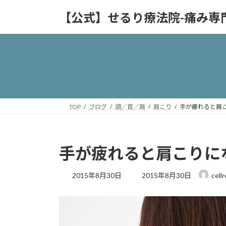
コ
ナ
【公式】せるり療法院-痛み専
ン
ビ
テ
ゲ
ン
ー
ツ
シ
へ
ョ
ス
ン
キ
に
ッ
移
TOP
ブログ
頭／首／肩
肩こり
手が疲れると肩
プ
動
手が疲れると肩こりに
最
2015年8月30日
2015年8月30日
cell
終
更
新
日
時