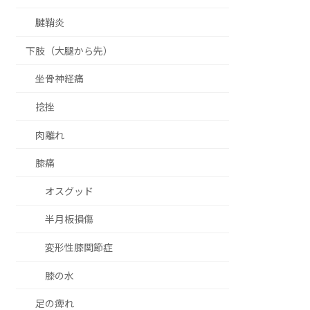
腱鞘炎
下肢（大腿から先）
坐骨神経痛
捻挫
肉離れ
膝痛
オスグッド
半月板損傷
変形性膝関節症
膝の水
足の痺れ