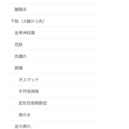
腱鞘炎
下肢（大腿から先）
坐骨神経痛
捻挫
肉離れ
膝痛
オスグッド
半月板損傷
変形性膝関節症
膝の水
足の痺れ