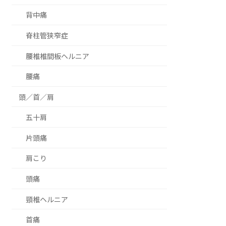
背中痛
脊柱管狭窄症
腰椎椎間板ヘルニア
腰痛
頭／首／肩
五十肩
片頭痛
肩こり
頭痛
頸椎ヘルニア
首痛