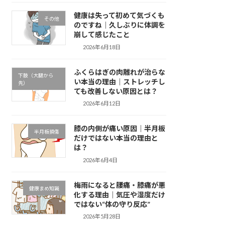
健康は失って初めて気づくも
その他
のですね｜久しぶりに体調を
崩して感じたこと
2026年6月18日
ふくらはぎの肉離れが治らな
下肢（大腿から
い本当の理由｜ストレッチし
先）
ても改善しない原因とは？
2026年6月12日
膝の内側が痛い原因｜半月板
半月板損傷
だけではない本当の理由と
は？
2026年6月4日
梅雨になると腰痛・膝痛が悪
健康まめ知識
化する理由｜気圧や湿度だけ
ではない“体の守り反応”
2026年5月28日