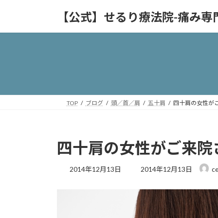
コ
ナ
【公式】せるり療法院-痛み専
ン
ビ
テ
ゲ
ン
ー
ツ
シ
へ
ョ
ス
ン
キ
に
ッ
移
TOP
ブログ
頭／首／肩
五十肩
四十肩の女性が
プ
動
四十肩の女性がご来院
最
2014年12月13日
2014年12月13日
ce
終
更
新
日
時