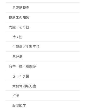
足底筋膜炎
健康まめ知識
内臓／その他
冷え性
生理痛／生理不順
紫斑病
背中／腰／股関節
ぎっくり腰
大腿骨頭壊死症
打撲
股関節症