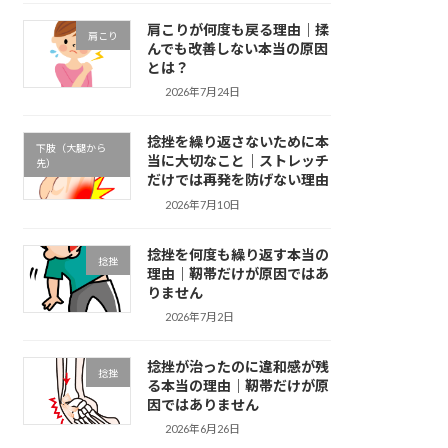
肩こりが何度も戻る理由｜揉
肩こり
んでも改善しない本当の原因
とは？
2026年7月24日
捻挫を繰り返さないために本
下肢（大腿から
当に大切なこと｜ストレッチ
先）
だけでは再発を防げない理由
2026年7月10日
捻挫を何度も繰り返す本当の
捻挫
理由｜靭帯だけが原因ではあ
りません
2026年7月2日
捻挫が治ったのに違和感が残
捻挫
る本当の理由｜靭帯だけが原
因ではありません
2026年6月26日