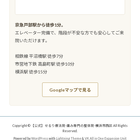
京急戸部駅から徒歩1分。
エレベーター完備で、階段が不安な方でも安心してご来
院いただけます。
相鉄線 平沼橋駅 徒歩7分
市営地下鉄 高島町駅 徒歩10分
横浜駅 徒歩15分
Googleマップで見る
Copyright © 【公式】せるり療法院-痛み専門の整体院-横浜市西区 All Rights
Reserved.
Powered by
WordPress
with
Lightning Theme
&
VK All in One Expansion Unit