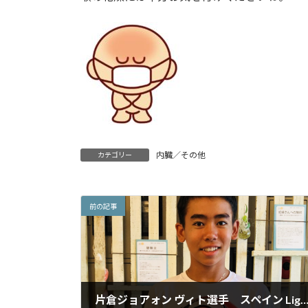
内臓／その他
カテゴリー
前の記事
片倉ジョアォン ヴィト選手 スペイン Liga チーム得点