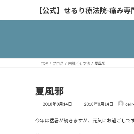
コ
ナ
【公式】せるり療法院-痛み専
ン
ビ
テ
ゲ
ン
ー
ツ
シ
へ
ョ
ス
ン
キ
に
ッ
移
TOP
ブログ
内臓／その他
夏風邪
プ
動
夏風邪
最
2018年8月14日
2018年8月14日
cell
終
更
今年は猛暑が続きますが、元気にお過ごしで
新
日
時