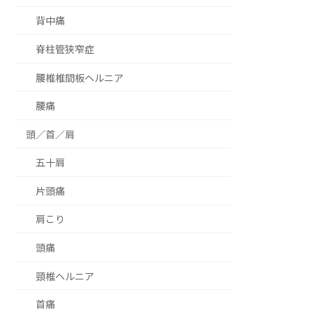
背中痛
脊柱管狭窄症
腰椎椎間板ヘルニア
腰痛
頭／首／肩
五十肩
片頭痛
肩こり
頭痛
頸椎ヘルニア
首痛