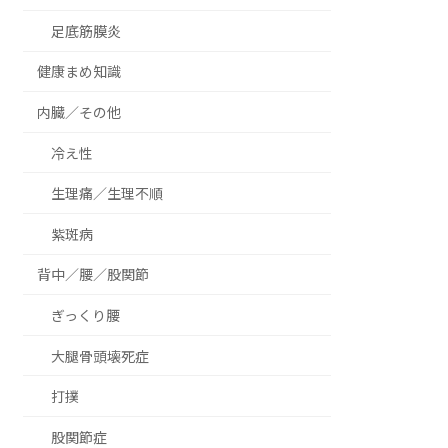
足底筋膜炎
健康まめ知識
内臓／その他
冷え性
生理痛／生理不順
紫斑病
背中／腰／股関節
ぎっくり腰
大腿骨頭壊死症
打撲
股関節症