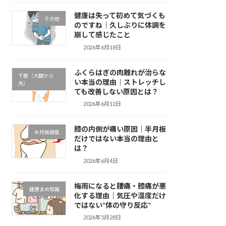
健康は失って初めて気づくも
その他
のですね｜久しぶりに体調を
崩して感じたこと
2026年6月18日
ふくらはぎの肉離れが治らな
下肢（大腿から
い本当の理由｜ストレッチし
先）
ても改善しない原因とは？
2026年6月12日
膝の内側が痛い原因｜半月板
半月板損傷
だけではない本当の理由と
は？
2026年6月4日
梅雨になると腰痛・膝痛が悪
健康まめ知識
化する理由｜気圧や湿度だけ
ではない“体の守り反応”
2026年5月28日