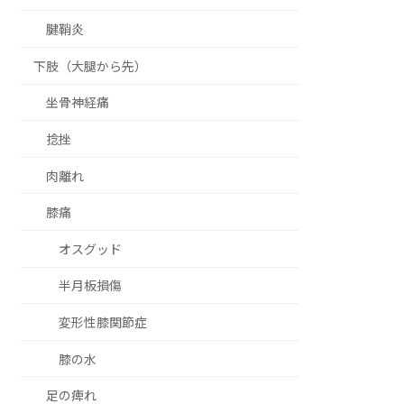
腱鞘炎
下肢（大腿から先）
坐骨神経痛
捻挫
肉離れ
膝痛
オスグッド
半月板損傷
変形性膝関節症
膝の水
足の痺れ