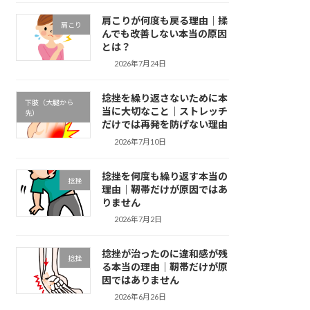
肩こりが何度も戻る理由｜揉
肩こり
んでも改善しない本当の原因
とは？
2026年7月24日
捻挫を繰り返さないために本
下肢（大腿から
当に大切なこと｜ストレッチ
先）
だけでは再発を防げない理由
2026年7月10日
捻挫を何度も繰り返す本当の
捻挫
理由｜靭帯だけが原因ではあ
りません
2026年7月2日
捻挫が治ったのに違和感が残
捻挫
る本当の理由｜靭帯だけが原
因ではありません
2026年6月26日