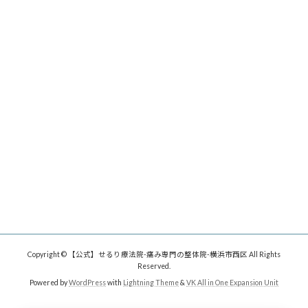
Copyright © 【公式】せるり療法院-痛み専門の整体院-横浜市西区 All Rights
Reserved.
Powered by
WordPress
with
Lightning Theme
&
VK All in One Expansion Unit