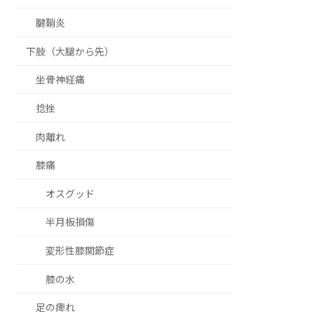
腱鞘炎
下肢（大腿から先）
坐骨神経痛
捻挫
肉離れ
膝痛
オスグッド
半月板損傷
変形性膝関節症
膝の水
足の痺れ