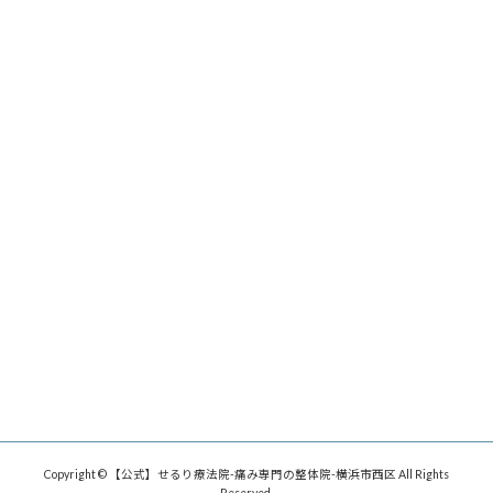
Copyright © 【公式】せるり療法院-痛み専門の整体院-横浜市西区 All Rights