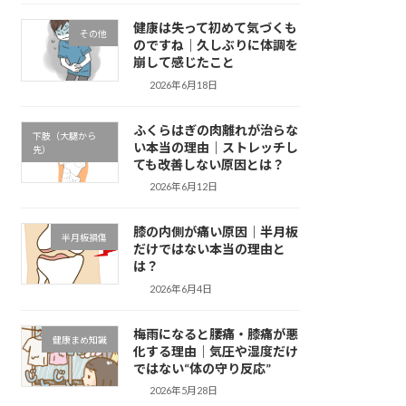
健康は失って初めて気づくも
その他
のですね｜久しぶりに体調を
崩して感じたこと
2026年6月18日
ふくらはぎの肉離れが治らな
下肢（大腿から
い本当の理由｜ストレッチし
先）
ても改善しない原因とは？
2026年6月12日
膝の内側が痛い原因｜半月板
半月板損傷
だけではない本当の理由と
は？
2026年6月4日
梅雨になると腰痛・膝痛が悪
健康まめ知識
化する理由｜気圧や湿度だけ
ではない“体の守り反応”
2026年5月28日