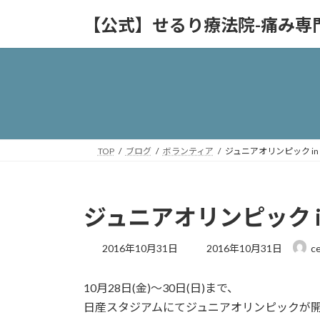
コ
ナ
【公式】せるり療法院-痛み専
ン
ビ
テ
ゲ
ン
ー
ツ
シ
へ
ョ
ス
ン
キ
に
ッ
移
TOP
ブログ
ボランティア
ジュニアオリンピック i
プ
動
ジュニアオリンピック i
最
2016年10月31日
2016年10月31日
ce
終
更
10月28日(金)～30日(日)まで、
新
日
日産スタジアムにてジュニアオリンピックが
時