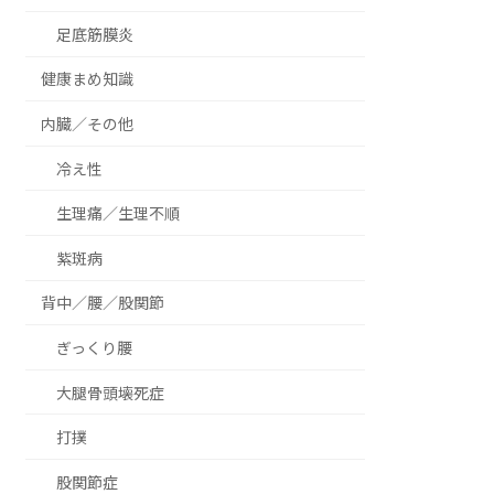
足底筋膜炎
健康まめ知識
内臓／その他
冷え性
生理痛／生理不順
紫斑病
背中／腰／股関節
ぎっくり腰
大腿骨頭壊死症
打撲
股関節症