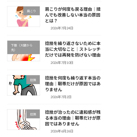
肩こりが何度も戻る理由｜揉
肩こり
んでも改善しない本当の原因
とは？
2026年7月24日
捻挫を繰り返さないために本
下肢（大腿から
当に大切なこと｜ストレッチ
先）
だけでは再発を防げない理由
2026年7月10日
捻挫を何度も繰り返す本当の
捻挫
理由｜靭帯だけが原因ではあ
りません
2026年7月2日
捻挫が治ったのに違和感が残
捻挫
る本当の理由｜靭帯だけが原
因ではありません
2026年6月26日