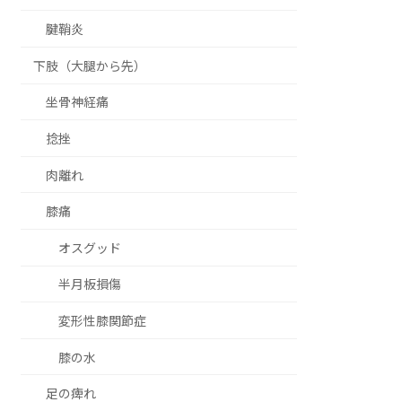
腱鞘炎
下肢（大腿から先）
坐骨神経痛
捻挫
肉離れ
膝痛
オスグッド
半月板損傷
変形性膝関節症
膝の水
足の痺れ