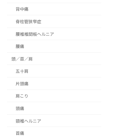
背中痛
脊柱管狭窄症
腰椎椎間板ヘルニア
腰痛
頭／首／肩
五十肩
片頭痛
肩こり
頭痛
頸椎ヘルニア
首痛