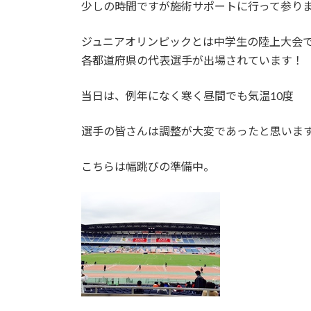
少しの時間ですが施術サポートに行って参り
:
ジュニアオリンピックとは中学生の陸上大会
各都道府県の代表選手が出場されています！
当日は、例年になく寒く昼間でも気温10度
選手の皆さんは調整が大変であったと思います
こちらは幅跳びの準備中。